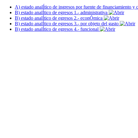
A) estado analÍtico de ingresos por fuente de financiamiento y
B) estado analÍtico de egresos 1.- administrativa
B) estado analÍtico de egresos 2.- econÓmica
B) estado analÍtico de egresos 3.- por objeto del gasto
B) estado analÍtico de egresos 4.- funcional